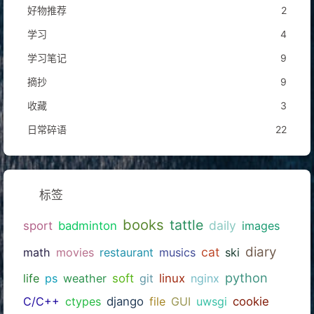
好物推荐
2
学习
4
学习笔记
9
摘抄
9
收藏
3
日常碎语
22
标签
books
tattle
daily
sport
badminton
images
diary
cat
math
movies
restaurant
musics
ski
python
life
ps
weather
soft
git
linux
nginx
C/C++
ctypes
django
file
GUI
uwsgi
cookie