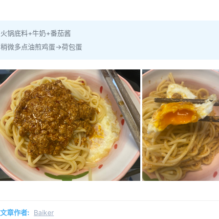
火锅底料+牛奶+番茄酱
稍微多点油煎鸡蛋->荷包蛋
文章作者:
Baiker