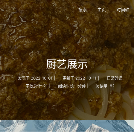
搜索
主页
时间轴
厨艺展示
发表于
2022-10-01
|
更新于
2022-10-11
|
日常碎语
字数总计:
21
|
阅读时长:
1分钟
|
阅读量:
82