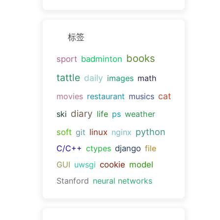
标签
books
sport
badminton
tattle
daily
images
math
cat
movies
restaurant
musics
diary
ski
life
ps
weather
python
soft
git
linux
nginx
C/C++
ctypes
django
file
GUI
uwsgi
cookie
model
Stanford
neural networks