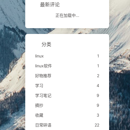
最新评论
正在加载中...
分类
linux
1
linux软件
1
好物推荐
2
学习
4
学习笔记
9
摘抄
9
收藏
3
日常碎语
22