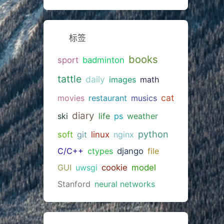
标签
books
sport
badminton
tattle
daily
images
math
cat
movies
restaurant
musics
diary
ski
life
ps
weather
python
soft
git
linux
nginx
C/C++
ctypes
django
file
GUI
uwsgi
cookie
model
Stanford
neural networks