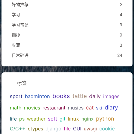
好物推荐
2
学习
4
学习笔记
9
摘抄
9
收藏
3
日常碎语
24
标签
books
tattle
daily
sport
badminton
images
diary
cat
math
movies
restaurant
musics
ski
python
life
ps
weather
soft
git
linux
nginx
C/C++
ctypes
django
file
GUI
uwsgi
cookie