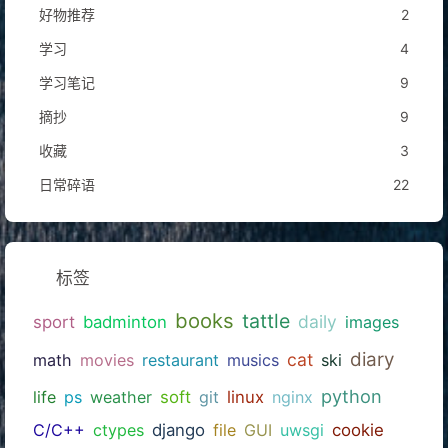
好物推荐
2
学习
4
学习笔记
9
摘抄
9
收藏
3
日常碎语
22
标签
books
tattle
daily
sport
badminton
images
diary
cat
math
movies
restaurant
musics
ski
python
life
ps
weather
soft
git
linux
nginx
C/C++
ctypes
django
file
GUI
uwsgi
cookie