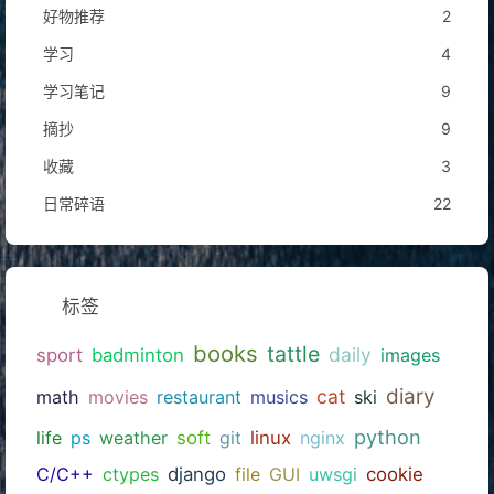
好物推荐
2
学习
4
学习笔记
9
摘抄
9
收藏
3
日常碎语
22
标签
books
tattle
daily
sport
badminton
images
diary
cat
math
movies
restaurant
musics
ski
python
life
ps
weather
soft
git
linux
nginx
C/C++
ctypes
django
file
GUI
uwsgi
cookie