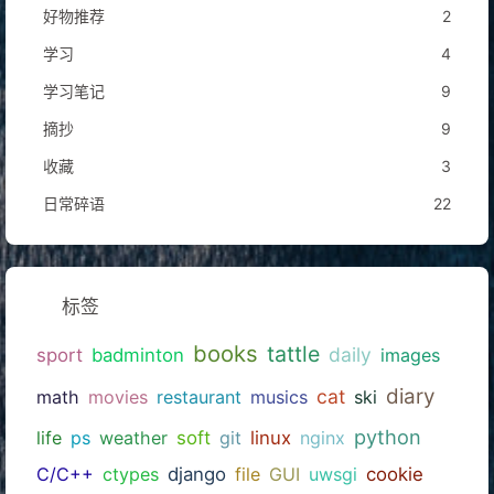
好物推荐
2
学习
4
学习笔记
9
摘抄
9
收藏
3
日常碎语
22
标签
books
tattle
daily
sport
badminton
images
diary
cat
math
movies
restaurant
musics
ski
python
life
ps
weather
soft
git
linux
nginx
C/C++
ctypes
django
file
GUI
uwsgi
cookie